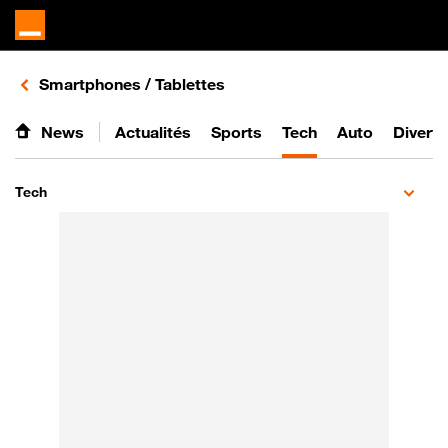
Retours vers le listing d'articles de la catégorie
Smartphones / Tablettes
News
Actualités
Sports
Tech
Auto
Divert
Tech