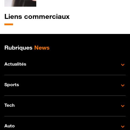
Liens commerciaux
Plan de site
Rubriques
News
Actualités
Sports
Tech
Auto