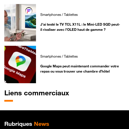
Smartphones / Tablettes
J'ai testé le TV TCL X11L : le Mini-LED SQD peut-
il rivaliser avec l’OLED haut de gamme ?
Smartphones / Tablettes
Google Maps peut maintenant commander votre
repas ou vous trouver une chambre d’hôtel
Liens commerciaux
Plan de site
Rubriques
News