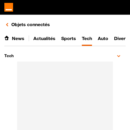
Retours vers le listing d'articles de la catégorie
Objets connectés
News
Actualités
Sports
Tech
Auto
Divert
Tech