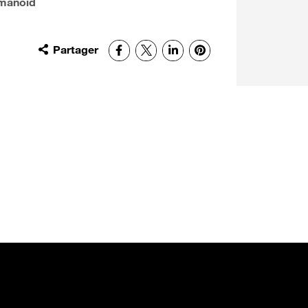
umanoid
Partager
Facebook
X
LinkedIn
Pinterest