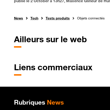
publié le
2 October à 13h27
, Maxence Glineur de H
News
Tech
Tests produits
Objets connectés
Ailleurs sur le web
Liens commerciaux
Plan de site
Rubriques
News