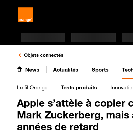
Retours vers le listing d'articles de la catégorie
Objets connectés
News
Actualités
Sports
Tec
Le fil Orange
Tests produits
Innovatio
Apple s’attèle à copier 
Mark Zuckerberg, mais
années de retard