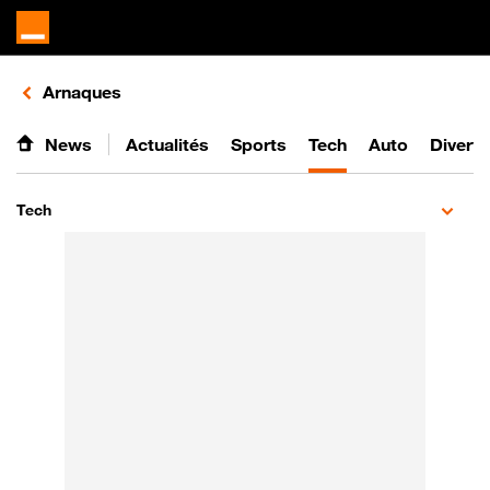
Retours vers le listing d'articles de la catégorie
Arnaques
News
Actualités
Sports
Tech
Auto
Divert
Tech