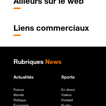
Ailleurs sur le web
Liens commerciaux
Plan de site
Rubriques
News
Actualités
Sports
France
En direct
Monde
Vidéos
Politique
Football
Économie
Rugby