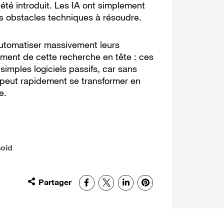
 été introduit. Les IA ont simplement
es obstacles techniques à résoudre.
'automatiser massivement leurs
ement de cette recherche en tête : ces
imples logiciels passifs, car sans
 peut rapidement se transformer en
e.
oid
Partager
Facebook
X
LinkedIn
Pinterest