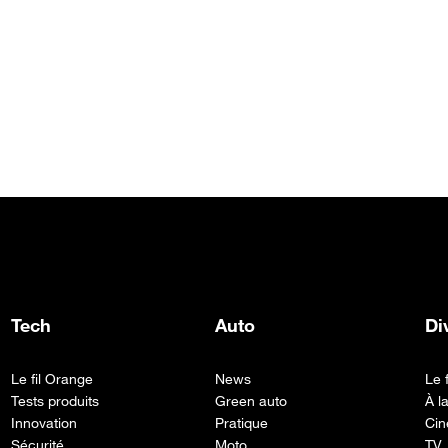
Tech
Auto
Di
Le fil Orange
News
Le 
Tests produits
Green auto
À l
Innovation
Pratique
Cin
Sécurité
Moto
TV