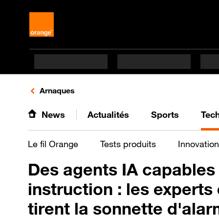
Retours vers le listing d'articles de la catégorie
Arnaques
News
Actualités
Sports
Tec
Le fil Orange
Tests produits
Innovation
Des agents IA capables 
instruction : les expert
tirent la sonnette d'ala