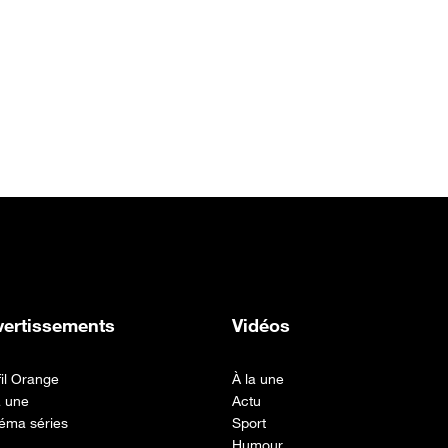
vertissements
Vidéos
fil Orange
À la une
a une
Actu
éma séries
Sport
Humour