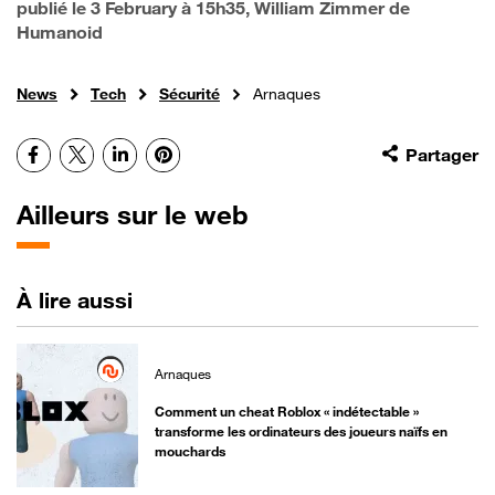
publié le
3 February à 15h35
, William Zimmer de
Humanoid
News
Tech
Sécurité
Arnaques
Facebook
X
LinkedIn
Pinterest
Partager
Ailleurs sur le web
À lire aussi
Arnaques
Comment un cheat Roblox « indétectable »
transforme les ordinateurs des joueurs naïfs en
mouchards