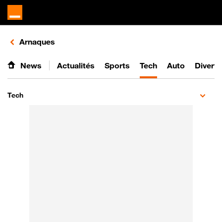
Retours vers le listing d'articles de la catégorie
Arnaques
News
Actualités
Sports
Tech
Auto
Divert
Tech