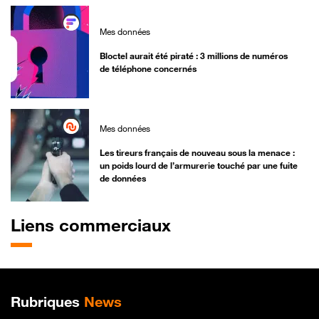
Mes données
Bloctel aurait été piraté : 3 millions de numéros
de téléphone concernés
Mes données
Les tireurs français de nouveau sous la menace :
un poids lourd de l’armurerie touché par une fuite
de données
Liens commerciaux
Plan de site
Rubriques
News