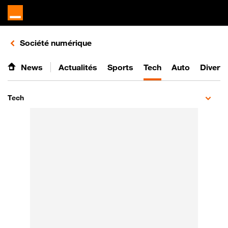
Retours vers le listing d'articles de la catégorie
Société numérique
News
Actualités
Sports
Tech
Auto
Divert
Tech