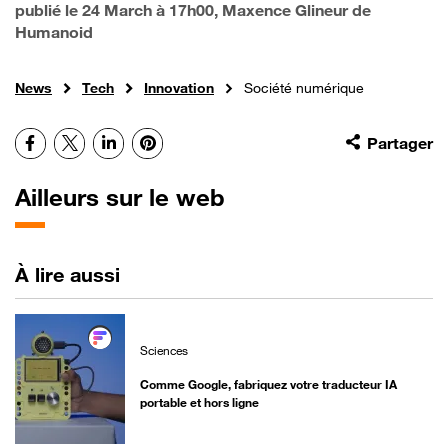
publié le
24 March à 17h00
, Maxence Glineur de
Humanoid
News
Tech
Innovation
Société numérique
Facebook
X
LinkedIn
Pinterest
Partager
Ailleurs sur le web
À lire aussi
Sciences
Comme Google, fabriquez votre traducteur IA
portable et hors ligne