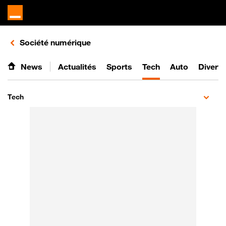
Retours vers le listing d'articles de la catégorie
Société numérique
News
Actualités
Sports
Tech
Auto
Divert
Tech