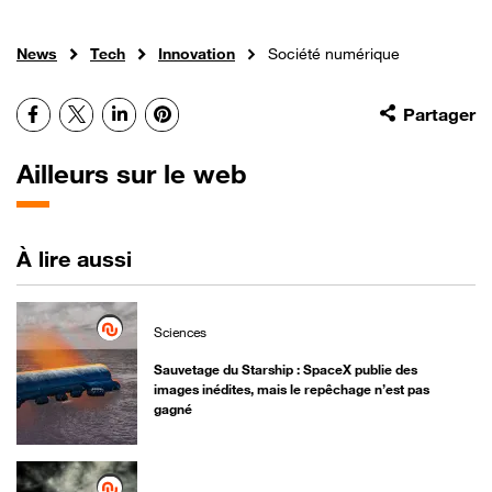
News
Tech
Innovation
Société numérique
Facebook
X
LinkedIn
Pinterest
Partager
Ailleurs sur le web
À lire aussi
Sciences
Sauvetage du Starship : SpaceX publie des
images inédites, mais le repêchage n’est pas
gagné