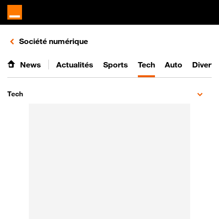
Retours vers le listing d'articles de la catégorie
Société numérique
News
Actualités
Sports
Tech
Auto
Divert
Tech