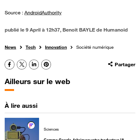
Source :
AndroidAuthority
publié le
9 April à 12h37
, Benoit BAYLE de Humanoid
News
Tech
Innovation
Société numérique
Facebook
X
LinkedIn
Pinterest
Partager
Ailleurs sur le web
À lire aussi
Sciences
Comme Google, fabriquez votre traducteur IA