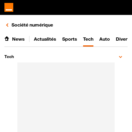
Retours vers le listing d'articles de la catégorie
Société numérique
News
Actualités
Sports
Tech
Auto
Divert
Tech