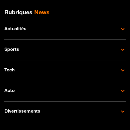
Plan de site
Rubriques
News
Actualités
Sports
Tech
Auto
Divertissements