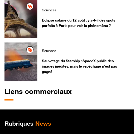
Sciences
Éclipse solaire du 12 août : y a-t-il des spots
parfaits à Paris pour voir le phénomène ?
Sciences
Sauvetage du Starship : SpaceX publie des
images inédites, mais le repêchage n’est pas
gagné
Liens commerciaux
Plan de site
Rubriques
News