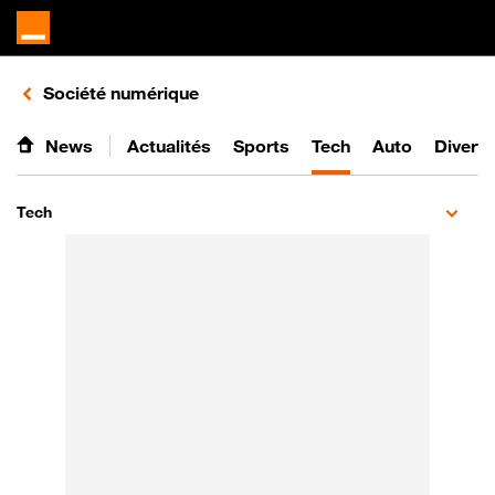
Retours vers le listing d'articles de la catégorie
Société numérique
News
Actualités
Sports
Tech
Auto
Divert
Tech