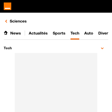
Retours vers le listing d'articles de la catégorie
Sciences
News
Actualités
Sports
Tech
Auto
Divert
Tech