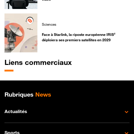
Sciences
Face à Starlink, la riposte européenne IRIS²
déploiera ses premiers satellites en 2029
Liens commerciaux
Plan de site
Rubriques
News
Actualités
Sports