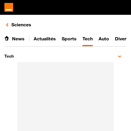
Retours vers le listing d'articles de la catégorie
Sciences
News
Actualités
Sports
Tech
Auto
Divert
Tech