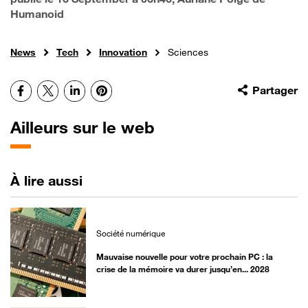
Humanoid
News
Tech
Innovation
Sciences
Facebook
X
LinkedIn
Pinterest
Partager
Ailleurs sur le web
À lire aussi
Société numérique
Mauvaise nouvelle pour votre prochain PC : la
crise de la mémoire va durer jusqu’en... 2028