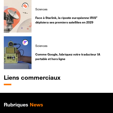
Sciences
Face à Starlink, la riposte européenne IRIS²
déploiera ses premiers satellites en 2029
Sciences
Comme Google, fabriquez votre traducteur IA
portable et hors ligne
Liens commerciaux
Plan de site
Rubriques
News