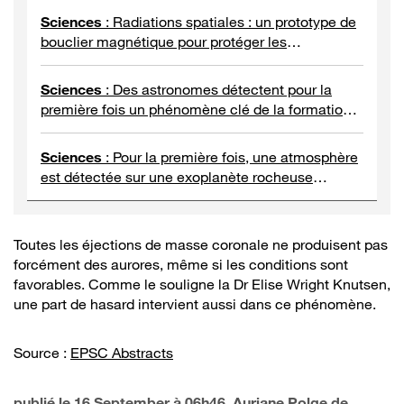
Sciences
:
Radiations spatiales : un prototype de
bouclier magnétique pour protéger les
astronautes
Sciences
:
Des astronomes détectent pour la
première fois un phénomène clé de la formation
des étoiles
Sciences
:
Pour la première fois, une atmosphère
est détectée sur une exoplanète rocheuse
habitable
Toutes les éjections de masse coronale ne produisent pas
forcément des aurores, même si les conditions sont
favorables. Comme le souligne la Dr Elise Wright Knutsen,
une part de hasard intervient aussi dans ce phénomène.
Source :
EPSC Abstracts
publié le
16 September à 06h46
, Auriane Polge de