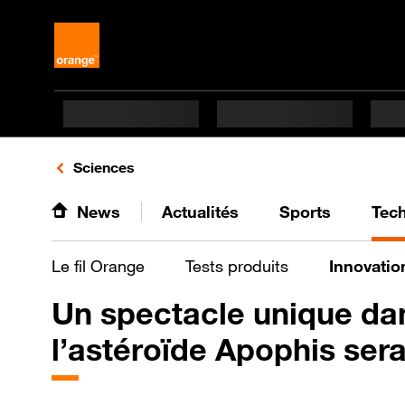
Retours vers le listing d'articles de la catégorie
Sciences
News
Actualités
Sports
Tec
Le fil Orange
Tests produits
Innovatio
Un spectacle unique dan
l’astéroïde Apophis sera 