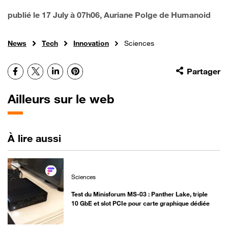
publié le
17 July à 07h06
, Auriane Polge de Humanoid
News
Tech
Innovation
Sciences
Facebook
X
LinkedIn
Pinterest
Partager
Ailleurs sur le web
À lire aussi
Sciences
Test du Minisforum MS-03 : Panther Lake, triple
10 GbE et slot PCIe pour carte graphique dédiée