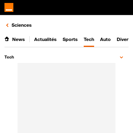
Retours vers le listing d'articles de la catégorie
Sciences
News
Actualités
Sports
Tech
Auto
Divert
Tech