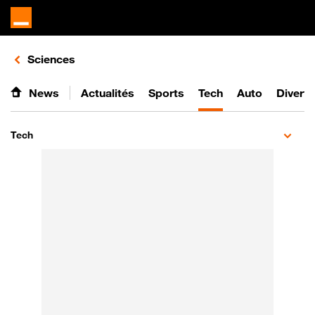
Retours vers le listing d'articles de la catégorie
Sciences
News
Actualités
Sports
Tech
Auto
Divert
Tech