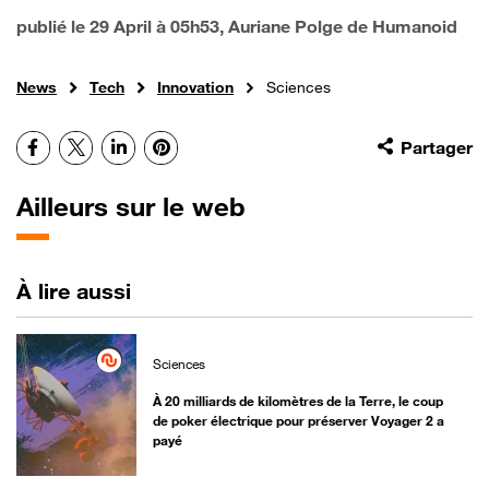
publié le
29 April à 05h53
, Auriane Polge de Humanoid
News
Tech
Innovation
Sciences
Facebook
X
LinkedIn
Pinterest
Partager
Ailleurs sur le web
À lire aussi
Sciences
À 20 milliards de kilomètres de la Terre, le coup
de poker électrique pour préserver Voyager 2 a
payé