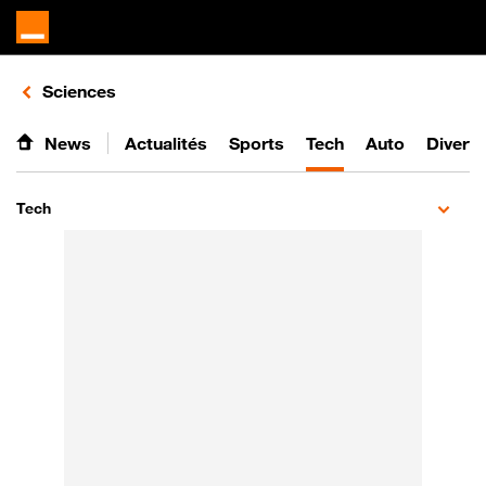
Retours vers le listing d'articles de la catégorie
Sciences
News
Actualités
Sports
Tech
Auto
Divert
Tech