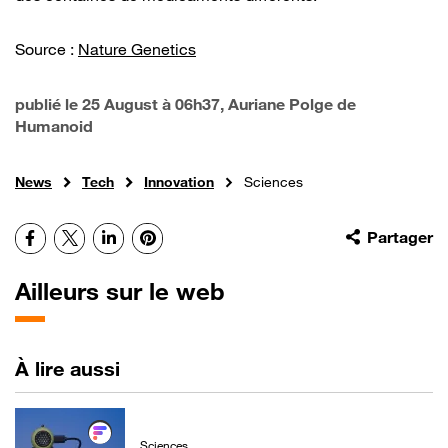
Source :
Nature Genetics
publié le
25 August à 06h37
, Auriane Polge de
Humanoid
News
Tech
Innovation
Sciences
Facebook
X
LinkedIn
Pinterest
Partager
Ailleurs sur le web
À lire aussi
Sciences