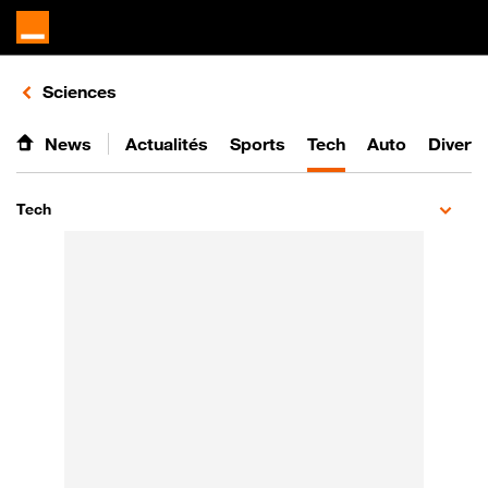
Retours vers le listing d'articles de la catégorie
Sciences
News
Actualités
Sports
Tech
Auto
Divert
Tech