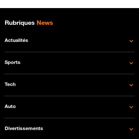
Plan de site
Rubriques
News
Actualités
Sports
Tech
Auto
Divertissements