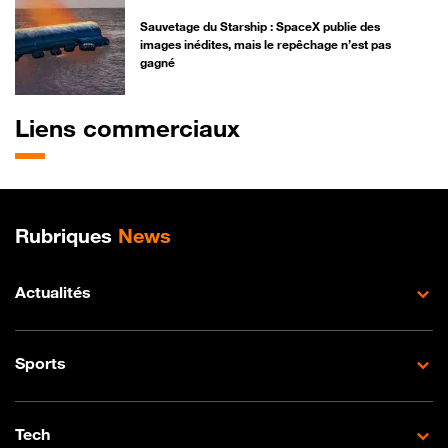
Sauvetage du Starship : SpaceX publie des
images inédites, mais le repêchage n’est pas
gagné
Liens commerciaux
Plan de site
Rubriques
News
Actualités
Sports
Tech