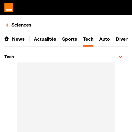
Retours vers le listing d'articles de la catégorie
Sciences
News
Actualités
Sports
Tech
Auto
Divert
Tech