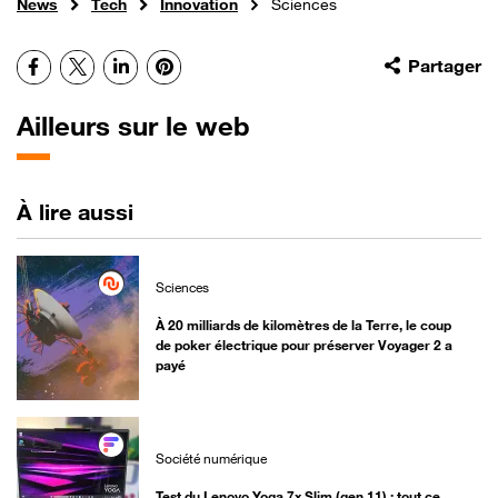
News
Tech
Innovation
Sciences
Facebook
X
LinkedIn
Pinterest
Partager
Ailleurs sur le web
À lire aussi
Sciences
À 20 milliards de kilomètres de la Terre, le coup
de poker électrique pour préserver Voyager 2 a
payé
Société numérique
Test du Lenovo Yoga 7x Slim (gen 11) : tout ce