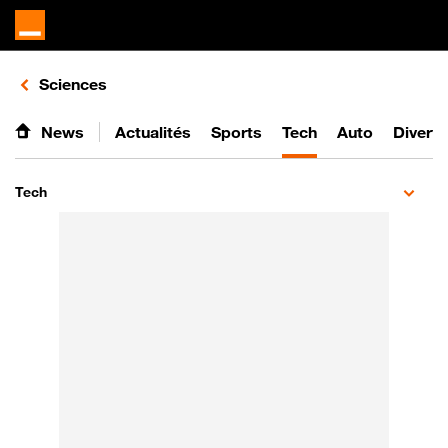
Retours vers le listing d'articles de la catégorie
Sciences
News
Actualités
Sports
Tech
Auto
Divert
Tech