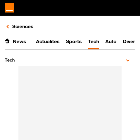
Retours vers le listing d'articles de la catégorie
Sciences
News
Actualités
Sports
Tech
Auto
Divert
Tech