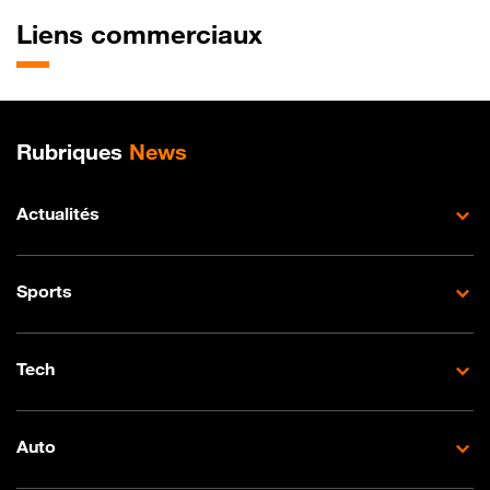
Liens commerciaux
Plan de site
Rubriques
News
Actualités
Sports
Tech
Auto