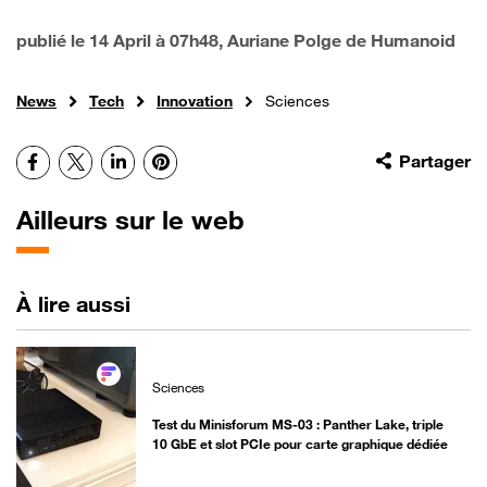
publié le
14 April à 07h48
, Auriane Polge de Humanoid
News
Tech
Innovation
Sciences
Facebook
X
LinkedIn
Pinterest
Partager
Ailleurs sur le web
À lire aussi
Sciences
Test du Minisforum MS-03 : Panther Lake, triple
10 GbE et slot PCIe pour carte graphique dédiée