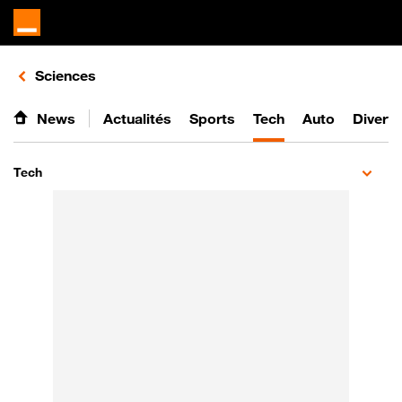
Retours vers le listing d'articles de la catégorie
Sciences
News
Actualités
Sports
Tech
Auto
Divert
Tech