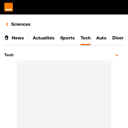
Retours vers le listing d'articles de la catégorie
Sciences
News
Actualités
Sports
Tech
Auto
Divert
Tech