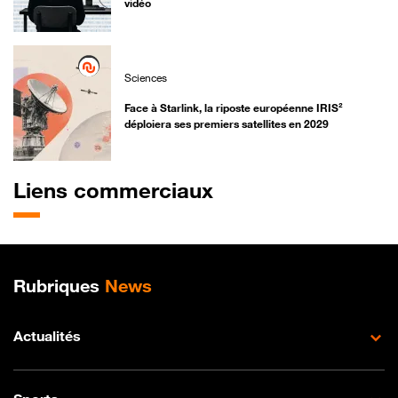
vidéo
Sciences
Face à Starlink, la riposte européenne IRIS²
déploiera ses premiers satellites en 2029
Liens commerciaux
Plan de site
Rubriques
News
Actualités