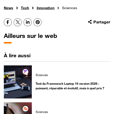
News
Tech
Innovation
Sciences
Facebook
X
LinkedIn
Pinterest
Partager
Ailleurs sur le web
À lire aussi
Sciences
Test du Framework Laptop 16 version 2026 :
puissant, réparable et évolutif, mais à quel prix ?
Sciences