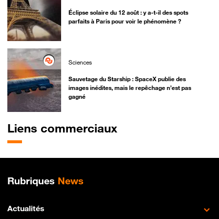
Éclipse solaire du 12 août : y a-t-il des spots
parfaits à Paris pour voir le phénomène ?
Sciences
Sauvetage du Starship : SpaceX publie des
images inédites, mais le repêchage n’est pas
gagné
Liens commerciaux
Plan de site
Rubriques
News
Actualités