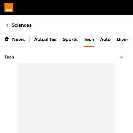
Retours vers le listing d'articles de la catégorie
Sciences
News
Actualités
Sports
Tech
Auto
Divert
Tech