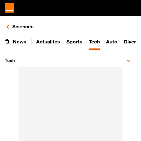
Retours vers le listing d'articles de la catégorie
Sciences
News
Actualités
Sports
Tech
Auto
Divert
Tech