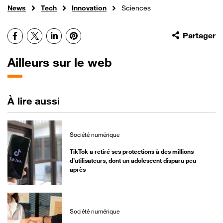
News
Tech
Innovation
Sciences
Facebook
X
LinkedIn
Pinterest
Partager
Ailleurs sur le web
À lire aussi
Société numérique
TikTok a retiré ses protections à des millions
d’utilisateurs, dont un adolescent disparu peu
après
Société numérique