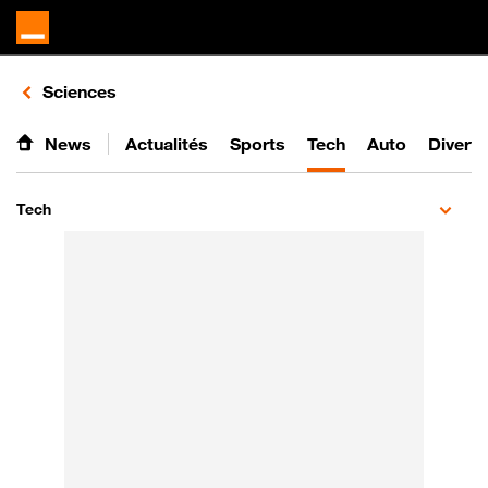
Retours vers le listing d'articles de la catégorie
Sciences
News
Actualités
Sports
Tech
Auto
Divert
Tech