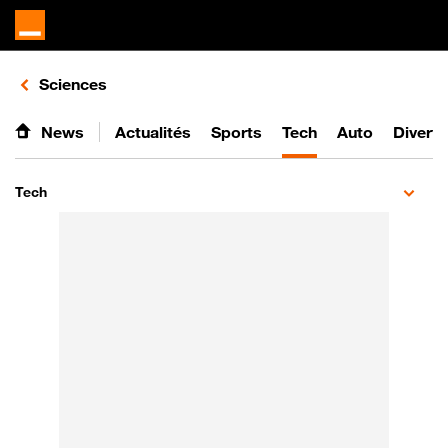
Retours vers le listing d'articles de la catégorie
Sciences
News
Actualités
Sports
Tech
Auto
Divert
Tech