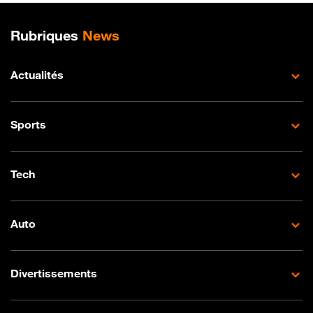
Plan de site
Rubriques
News
Actualités
Sports
Tech
Auto
Divertissements