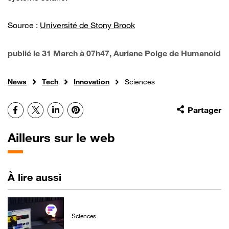
Source :
Université de Stony Brook
publié le
31 March à 07h47
, Auriane Polge de Humanoid
News
Tech
Innovation
Sciences
Facebook
X
LinkedIn
Pinterest
Partager
Ailleurs sur le web
À lire aussi
Sciences