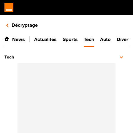
Retours vers le listing d'articles de la catégorie
Décryptage
News
Actualités
Sports
Tech
Auto
Divert
Tech