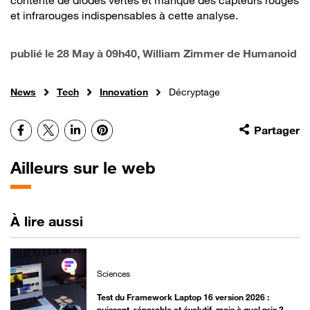
et infrarouges indispensables à cette analyse.
publié le
28 May à 09h40
, William Zimmer de Humanoid
News
Tech
Innovation
Décryptage
Facebook
X
LinkedIn
Pinterest
Partager
Ailleurs sur le web
À lire aussi
Sciences
Test du Framework Laptop 16 version 2026 :
puissant, réparable et évolutif, mais à quel prix ?