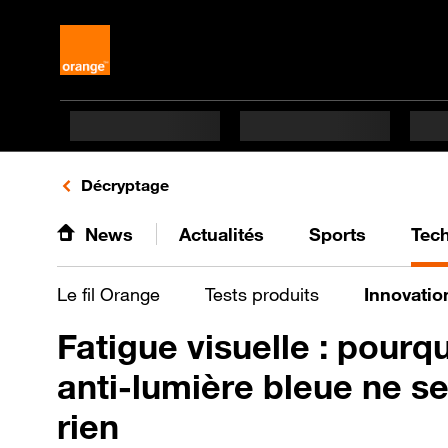
Retours vers le listing d'articles de la catégorie
Décryptage
News
Actualités
Sports
Tec
Le fil Orange
Tests produits
Innovatio
Fatigue visuelle : pourqu
anti-lumière bleue ne se
rien