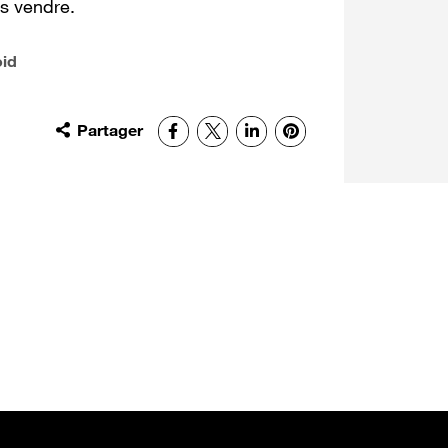
us vendre.
oid
Partager
Facebook
X
LinkedIn
Pinterest